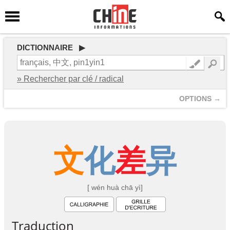
DICTIONNAIRE ▶
» Rechercher par clé / radical
OPTIONS →
文
化
差
异
[ wén huà chā yì]
Traduction