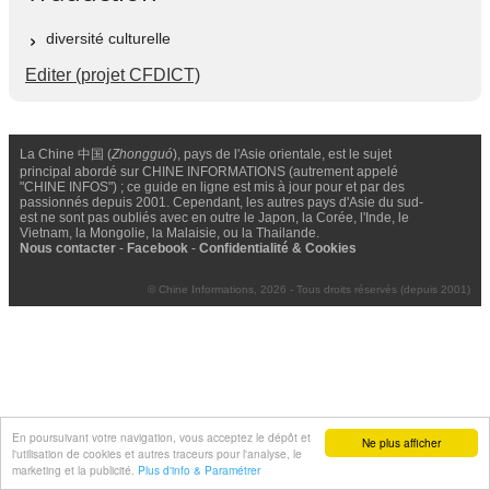
diversité culturelle
Editer (projet CFDICT)
La Chine 中国 (
Zhongguó
), pays de l'Asie orientale, est le sujet
principal abordé sur CHINE INFORMATIONS (autrement appelé
"CHINE INFOS") ; ce guide en ligne est mis à jour pour et par des
passionnés depuis 2001. Cependant, les autres pays d'Asie du sud-
est ne sont pas oubliés avec en outre le Japon, la Corée, l'Inde, le
Vietnam, la Mongolie, la Malaisie, ou la Thailande.
Nous contacter
-
Facebook
-
Confidentialité & Cookies
© Chine Informations, 2026 - Tous droits réservés (depuis 2001)
En poursuivant votre navigation, vous acceptez le dépôt et
Ne plus afficher
l'utilisation de cookies et autres traceurs pour l'analyse, le
marketing et la publicité.
Plus d'info & Paramétrer