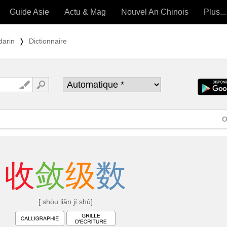
Guide Asie
Actu & Mag
Nouvel An Chinois
Plus...
Magazine
Forum (
darin
❭
Dictionnaire
Articles intemporels
 OUTILS) »
O
收
敛
级
数
[ shōu liǎn jí shù]