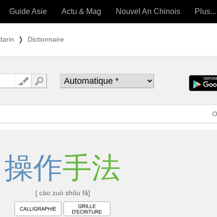
Guide Asie
Actu & Mag
Nouvel An Chinois
Plus...
Magazine
Forum (
darin
❭
Dictionnaire
Articles intemporels
 OUTILS) »
O
操
作
手
法
[ cào zuò shǒu fǎ]