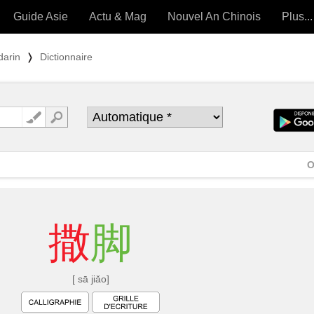
Guide Asie
Actu & Mag
Nouvel An Chinois
Plus...
Magazine
Forum (
darin
❭
Dictionnaire
Articles intemporels
 OUTILS) »
O
撒
脚
[ sā jiǎo]