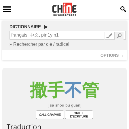
DICTIONNAIRE ▶
» Rechercher par clé / radical
OPTIONS →
撒
手
不
管
[ sǎ shǒu bù guǎn]
Traduction