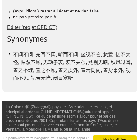
(expr. idiom.) rester à l'écart et ne rien faire
ne pas prendre part à
Editer (projet CFDICT)
Synonymes
不闻不问
,
充耳不闻
,
听而不闻
, 坐视不管, 恝置, 恬不为
怪,
悍然不顾
,
无动于衷
,
漠不关心
,
熟视无睹
,
秋风过耳
,
置之不理
, 置之不顾,
置之度外
,
置若罔闻
,
置身事外
,
视
而不见
,
视若无睹
,
闭目塞听
La Chine 中国 (
Zhongguó
), pays de l'Asie orientale, est le sujet
principal abordé sur CHINE INFORMATIONS (autrement appelé
"CHINE INFOS") ; ce guide en ligne est mis à jour pour et par des
passionnés depuis 2001. Cependant, les autres pays d'Asie du sud-
est ne sont pas oubliés avec en outre le Japon, la Corée, l'Inde, le
Vietnam, la Mongolie, la Malaisie, ou la Thailande.
Nous contacter
-
Facebook
-
Confidentialité & Cookies
En poursuivant votre navigation, vous acceptez le dépôt et
Ne plus afficher