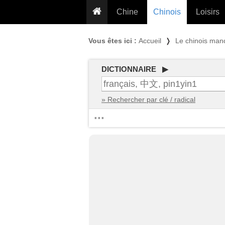
Chine
Chinois
Loisirs
... pour les nuls
Dictionnaire
Prénom
Vous êtes ici :
Accueil
❭
Le chinois man
... présentée aux enfants
Cours audio
Signe
Grammaire
Tatouage
Conseils voyageurs
DICTIONNAIRE ▶
Traducteur
PLUS (24
Plantes médicinales
» Rechercher par clé / radical
Exos & Flashcards
Proverbes
...
+50 Outils
Cuisine
PLUS »
Cinéma & films
Calendrier en ligne
JO Pékin 2022