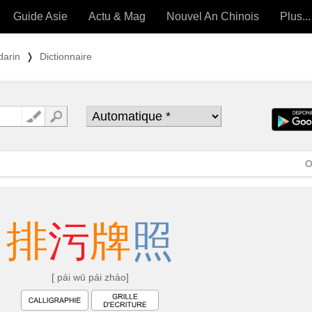
Guide Asie
Actu & Mag
Nouvel An Chinois
Plus...
Magazine
Forum (
darin
❭
Dictionnaire
Articles intemporels
 OUTILS) »
O
排
污
牌
照
[ pái wū pái zhào]