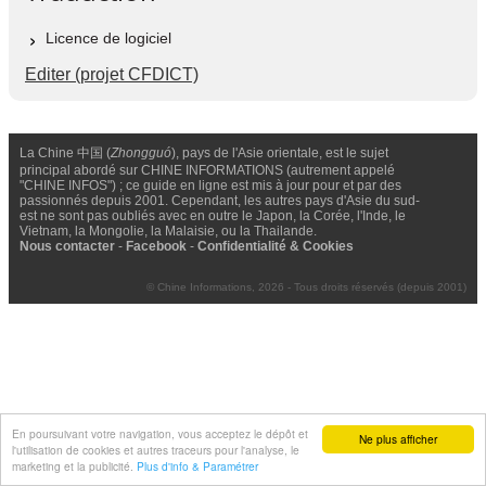
Licence de logiciel
Editer (projet CFDICT)
La Chine 中国 (
Zhongguó
), pays de l'Asie orientale, est le sujet
principal abordé sur CHINE INFORMATIONS (autrement appelé
"CHINE INFOS") ; ce guide en ligne est mis à jour pour et par des
passionnés depuis 2001. Cependant, les autres pays d'Asie du sud-
est ne sont pas oubliés avec en outre le Japon, la Corée, l'Inde, le
Vietnam, la Mongolie, la Malaisie, ou la Thailande.
Nous contacter
-
Facebook
-
Confidentialité & Cookies
© Chine Informations, 2026 - Tous droits réservés (depuis 2001)
En poursuivant votre navigation, vous acceptez le dépôt et
Ne plus afficher
l'utilisation de cookies et autres traceurs pour l'analyse, le
marketing et la publicité.
Plus d'info & Paramétrer