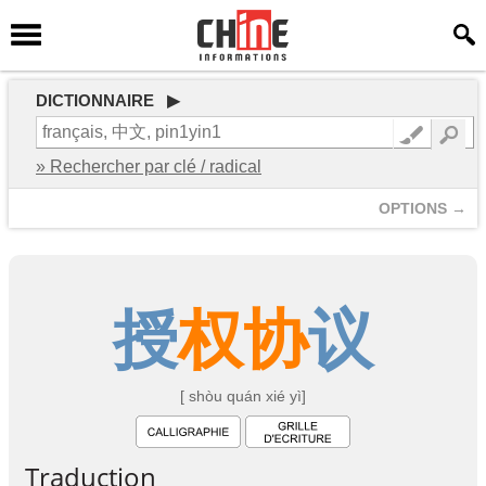
DICTIONNAIRE ▶
» Rechercher par clé / radical
OPTIONS →
授
权
协
议
[ shòu quán xié yì]
Traduction