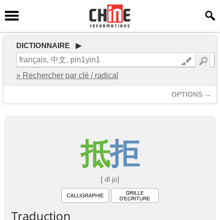
DICTIONNAIRE ▶
» Rechercher par clé / radical
OPTIONS →
抵
拒
[ dǐ jù]
Traduction