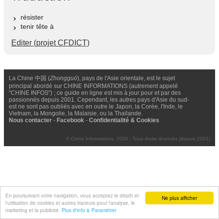
résister
tenir tête à
Editer (projet CFDICT)
La Chine 中国 (
Zhongguó
), pays de l'Asie orientale, est le sujet
principal abordé sur CHINE INFORMATIONS (autrement appelé
"CHINE INFOS") ; ce guide en ligne est mis à jour pour et par des
passionnés depuis 2001. Cependant, les autres pays d'Asie du sud-
est ne sont pas oubliés avec en outre le Japon, la Corée, l'Inde, le
Vietnam, la Mongolie, la Malaisie, ou la Thailande.
Nous contacter
-
Facebook
-
Confidentialité & Cookies
© Chine Informations, 2026 - Tous droits réservés (depuis 2001)
En poursuivant votre navigation, vous acceptez le dépôt et
Ne plus afficher
l'utilisation de cookies et autres traceurs pour l'analyse, le
marketing et la publicité.
Plus d'info & Paramétrer