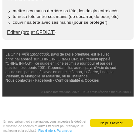
mettre ses mains derrière sa tête, les doigts entrelacés
tenir sa tête entre ses mains (de désarroi, de peur, etc)
couvrir sa tête avec ses mains (pour se protéger)
Editer (projet CFDICT)
La Chine 中国 (
Zhongguó
), pays de l'Asie orientale, est le sujet
principal abordé sur CHINE INFORMATIONS (autrement appelé
"CHINE INFOS") ; ce guide en ligne est mis à jour pour et par des
passionnés depuis 2001. Cependant, les autres pays d'Asie du sud-
est ne sont pas oubliés avec en outre le Japon, la Corée, l'Inde, le
Vietnam, la Mongolie, la Malaisie, ou la Thailande.
Nous contacter
-
Facebook
-
Confidentialité & Cookies
© Chine Informations, 2026 - Tous droits réservés (depuis 2001)
En poursuivant votre navigation, vous acceptez le dépôt et
Ne plus afficher
l'utilisation de cookies et autres traceurs pour l'analyse, le
marketing et la publicité.
Plus d'info & Paramétrer