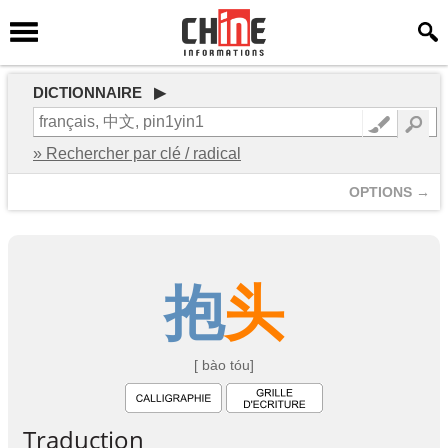
DICTIONNAIRE ▶
» Rechercher par clé / radical
OPTIONS →
抱
头
[ bào tóu]
Traduction