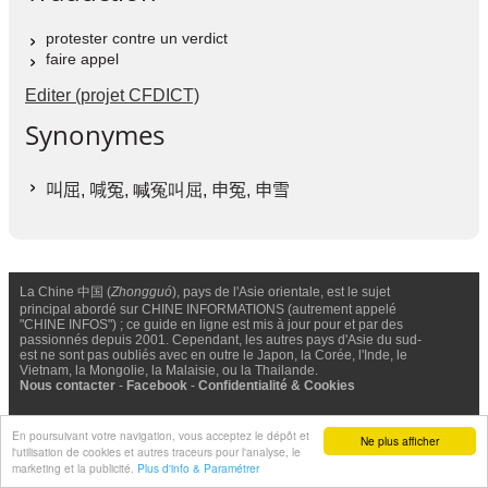
protester contre un verdict
faire appel
Editer (projet CFDICT)
Synonymes
叫屈
,
喊冤
, 喊冤叫屈,
申冤
,
申雪
La Chine 中国 (
Zhongguó
), pays de l'Asie orientale, est le sujet
principal abordé sur CHINE INFORMATIONS (autrement appelé
"CHINE INFOS") ; ce guide en ligne est mis à jour pour et par des
passionnés depuis 2001. Cependant, les autres pays d'Asie du sud-
est ne sont pas oubliés avec en outre le Japon, la Corée, l'Inde, le
Vietnam, la Mongolie, la Malaisie, ou la Thailande.
Nous contacter
-
Facebook
-
Confidentialité & Cookies
© Chine Informations, 2026 - Tous droits réservés (depuis 2001)
En poursuivant votre navigation, vous acceptez le dépôt et
Ne plus afficher
l'utilisation de cookies et autres traceurs pour l'analyse, le
marketing et la publicité.
Plus d'info & Paramétrer