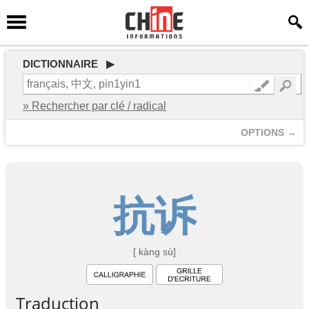
DICTIONNAIRE ▶
» Rechercher par clé / radical
OPTIONS →
抗
诉
[ kàng sù]
Traduction