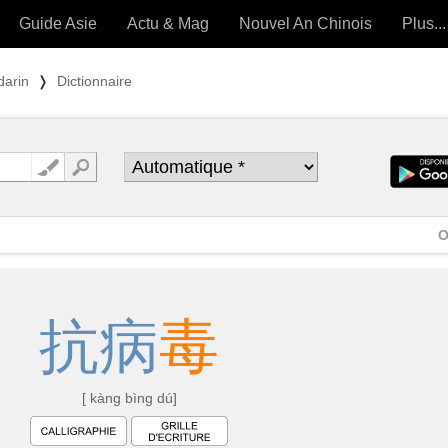
Guide Asie
Actu & Mag
Nouvel An Chinois
Plus...
Magazine
Forum (
darin
❭
Dictionnaire
Articles intemporels
 OUTILS) »
O
抗
病
毒
[ kàng bìng dú]