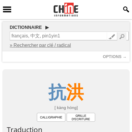
DICTIONNAIRE ▶
» Rechercher par clé / radical
OPTIONS →
抗
洪
[ kàng hóng]
Traduction