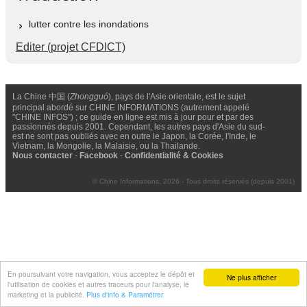
lutter contre les inondations
Editer (projet CFDICT)
La Chine 中国 (
Zhongguó
), pays de l'Asie orientale, est le sujet
principal abordé sur CHINE INFORMATIONS (autrement appelé
"CHINE INFOS") ; ce guide en ligne est mis à jour pour et par des
passionnés depuis 2001. Cependant, les autres pays d'Asie du sud-
est ne sont pas oubliés avec en outre le Japon, la Corée, l'Inde, le
Vietnam, la Mongolie, la Malaisie, ou la Thailande.
Nous contacter
-
Facebook
-
Confidentialité & Cookies
© Chine Informations, 2026 - Tous droits réservés (depuis 2001)
En poursuivant votre navigation, vous acceptez le dépôt et
Ne plus afficher
l'utilisation de cookies et autres traceurs pour l'analyse, le
marketing et la publicité.
Plus d'info & Paramétrer