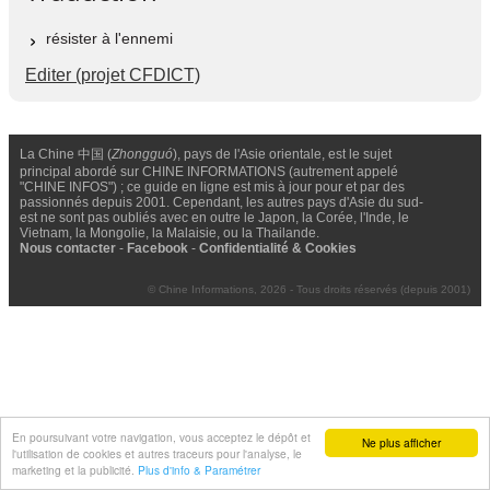
résister à l'ennemi
Editer (projet CFDICT)
La Chine 中国 (
Zhongguó
), pays de l'Asie orientale, est le sujet
principal abordé sur CHINE INFORMATIONS (autrement appelé
"CHINE INFOS") ; ce guide en ligne est mis à jour pour et par des
passionnés depuis 2001. Cependant, les autres pays d'Asie du sud-
est ne sont pas oubliés avec en outre le Japon, la Corée, l'Inde, le
Vietnam, la Mongolie, la Malaisie, ou la Thailande.
Nous contacter
-
Facebook
-
Confidentialité & Cookies
© Chine Informations, 2026 - Tous droits réservés (depuis 2001)
En poursuivant votre navigation, vous acceptez le dépôt et
Ne plus afficher
l'utilisation de cookies et autres traceurs pour l'analyse, le
marketing et la publicité.
Plus d'info & Paramétrer