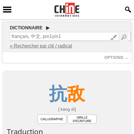
DICTIONNAIRE ▶
» Rechercher par clé / radical
OPTIONS →
抗
敌
[ kàng dí]
Traduction