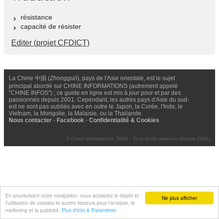
résistance
capacité de résister
Editer (projet CFDICT)
La Chine 中国 (
Zhongguó
), pays de l'Asie orientale, est le sujet
principal abordé sur CHINE INFORMATIONS (autrement appelé
"CHINE INFOS") ; ce guide en ligne est mis à jour pour et par des
passionnés depuis 2001. Cependant, les autres pays d'Asie du sud-
est ne sont pas oubliés avec en outre le Japon, la Corée, l'Inde, le
Vietnam, la Mongolie, la Malaisie, ou la Thailande.
Nous contacter
-
Facebook
-
Confidentialité & Cookies
© Chine Informations, 2026 - Tous droits réservés (depuis 2001)
En poursuivant votre navigation, vous acceptez le dépôt et
Ne plus afficher
l'utilisation de cookies et autres traceurs pour l'analyse, le
marketing et la publicité.
Plus d'info & Paramétrer