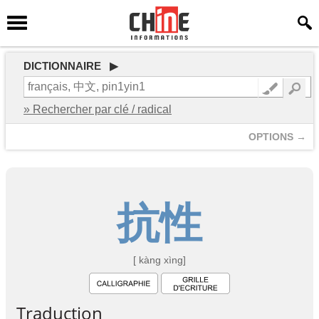
DICTIONNAIRE ▶
» Rechercher par clé / radical
OPTIONS →
抗
性
[ kàng xìng]
Traduction