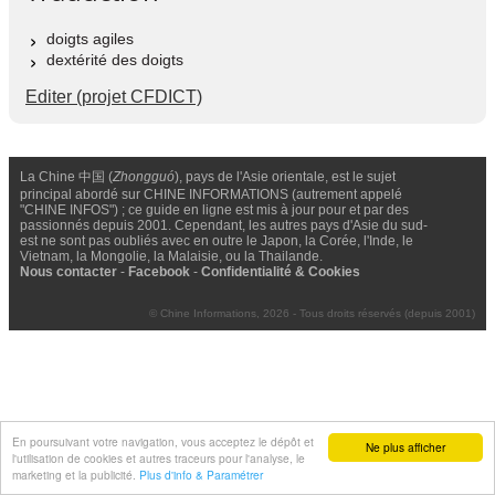
doigts agiles
dextérité des doigts
Editer (projet CFDICT)
La Chine 中国 (
Zhongguó
), pays de l'Asie orientale, est le sujet
principal abordé sur CHINE INFORMATIONS (autrement appelé
"CHINE INFOS") ; ce guide en ligne est mis à jour pour et par des
passionnés depuis 2001. Cependant, les autres pays d'Asie du sud-
est ne sont pas oubliés avec en outre le Japon, la Corée, l'Inde, le
Vietnam, la Mongolie, la Malaisie, ou la Thailande.
Nous contacter
-
Facebook
-
Confidentialité & Cookies
© Chine Informations, 2026 - Tous droits réservés (depuis 2001)
En poursuivant votre navigation, vous acceptez le dépôt et
Ne plus afficher
l'utilisation de cookies et autres traceurs pour l'analyse, le
marketing et la publicité.
Plus d'info & Paramétrer