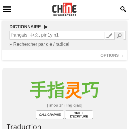
DICTIONNAIRE ▶
» Rechercher par clé / radical
OPTIONS →
手
指
灵
巧
[ shǒu zhǐ líng qiǎo]
Traduction