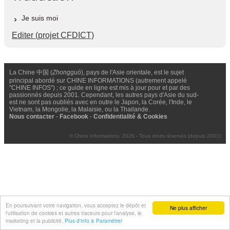
Je suis moi
Editer (projet CFDICT)
La Chine 中国 (
Zhongguó
), pays de l'Asie orientale, est le sujet
principal abordé sur CHINE INFORMATIONS (autrement appelé
"CHINE INFOS") ; ce guide en ligne est mis à jour pour et par des
passionnés depuis 2001. Cependant, les autres pays d'Asie du sud-
est ne sont pas oubliés avec en outre le Japon, la Corée, l'Inde, le
Vietnam, la Mongolie, la Malaisie, ou la Thailande.
Nous contacter
-
Facebook
-
Confidentialité & Cookies
© Chine Informations, 2026 - Tous droits réservés (depuis 2001)
En poursuivant votre navigation, vous acceptez le dépôt et
Ne plus afficher
l'utilisation de cookies et autres traceurs pour l'analyse, le
marketing et la publicité.
Plus d'info & Paramétrer