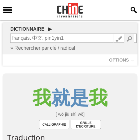
DICTIONNAIRE ▶
» Rechercher par clé / radical
OPTIONS →
我
就
是
我
[ wǒ jiù shì wǒ]
Traduction