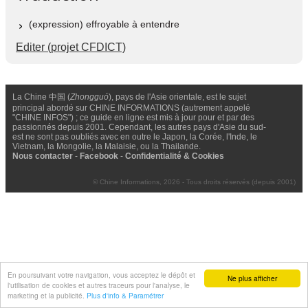
(expression) effroyable à entendre
Editer (projet CFDICT)
La Chine 中国 (
Zhongguó
), pays de l'Asie orientale, est le sujet
principal abordé sur CHINE INFORMATIONS (autrement appelé
"CHINE INFOS") ; ce guide en ligne est mis à jour pour et par des
passionnés depuis 2001. Cependant, les autres pays d'Asie du sud-
est ne sont pas oubliés avec en outre le Japon, la Corée, l'Inde, le
Vietnam, la Mongolie, la Malaisie, ou la Thailande.
Nous contacter
-
Facebook
-
Confidentialité & Cookies
© Chine Informations, 2026 - Tous droits réservés (depuis 2001)
En poursuivant votre navigation, vous acceptez le dépôt et
Ne plus afficher
l'utilisation de cookies et autres traceurs pour l'analyse, le
marketing et la publicité.
Plus d'info & Paramétrer