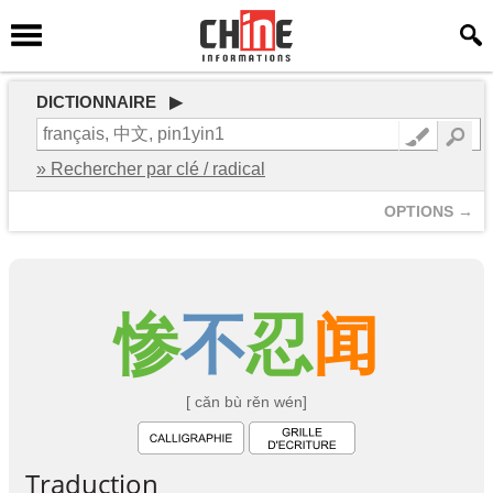
DICTIONNAIRE ▶
» Rechercher par clé / radical
OPTIONS →
惨
不
忍
闻
[ cǎn bù rěn wén]
Traduction