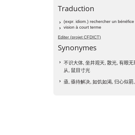
Traduction
(expr. idiom.) rechercher un bénéfic
vision à court terme
Editer (projet CFDICT)
Synonymes
不识大体
,
坐井观天
,
散光
,
有眼无
从,
鼠目寸光
亟
, 亟待解决, 如饥如渴,
归心似箭