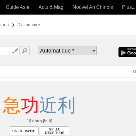
Guide Asie
Actu & Mag
Nouvel An Chinois
Plus...
Magazine
Forum (
darin
❭
Dictionnaire
Articles intemporels
 OUTILS) »
O
急
功
近
利
[ jí gōng jìn lì]