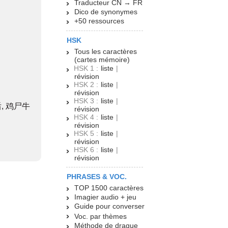
Traducteur CN → FR
Dico de synonymes
+50 ressources
HSK
Tous les caractères
(cartes mémoire)
HSK 1 :
liste
|
révision
HSK 2 :
liste
|
révision
HSK 3 :
liste
|
后, 鸡尸牛
révision
HSK 4 :
liste
|
révision
HSK 5 :
liste
|
révision
HSK 6 :
liste
|
révision
PHRASES & VOC.
TOP 1500 caractères
Imagier audio + jeu
Guide pour converser
Voc. par thèmes
Méthode de drague