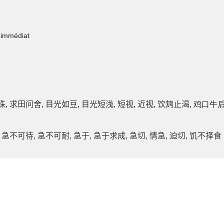
e immédiat
珠
,
求田问舍
,
目光如豆
,
目光短浅
,
短视
,
近视
,
饮鸩止渴
, 鸡口牛
,
急不可待
,
急不可耐
,
急于
,
急于求成
,
急切
,
情急
,
迫切
,
饥不择食