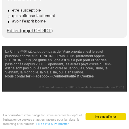
être susceptible
qui s'offense facilement
avoir l'esprit borné
Editer (projet CFDICT)
La Chine 中国 (
Zhongguó
), pays de l'Asie orientale, est le sujet
principal abordé sur CHINE INFORMATIONS (autrement appelé
"CHINE INFOS") ; ce guide en ligne est mis à jour pour et par des
passionnés depuis 2001. Cependant, les autres pays d'Asie du sud-
est ne sont pas oubliés avec en outre le Japon, la Corée, l'Inde, le
Vietnam, la Mongolie, la Malaisie, ou la Thailande.
Nous contacter
-
Facebook
-
Confidentialité & Cookies
© Chine Informations, 2026 - Tous droits réservés (depuis 2001)
En poursuivant votre navigation, vous acceptez le dépôt et
Ne plus afficher
l'utilisation de cookies et autres traceurs pour l'analyse, le
marketing et la publicité.
Plus d'info & Paramétrer