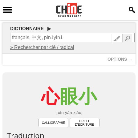
DICTIONNAIRE ▶
» Rechercher par clé / radical
OPTIONS →
心
眼
小
[ xīn yǎn xiǎo]
Traduction