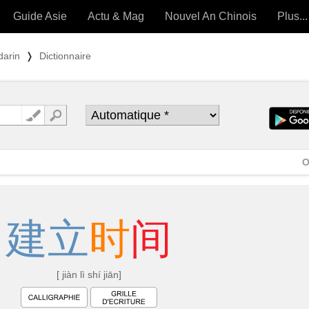
Guide Asie
Actu & Mag
Nouvel An Chinois
Plus...
Magazine
Forum (
darin
❭
Dictionnaire
Articles intemporels
 OUTILS) »
O
建
立
时
间
[ jiàn lì shí jiān]