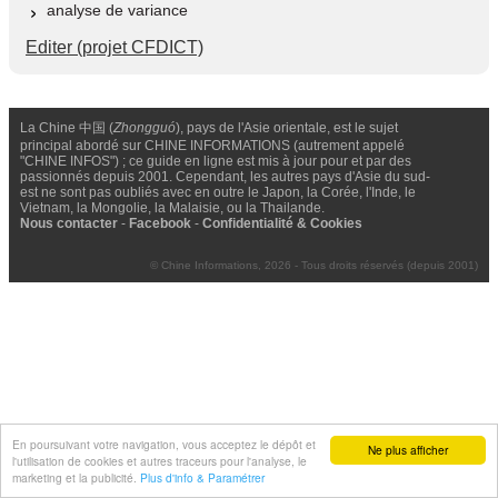
analyse de variance
Editer (projet CFDICT)
La Chine 中国 (
Zhongguó
), pays de l'Asie orientale, est le sujet
principal abordé sur CHINE INFORMATIONS (autrement appelé
"CHINE INFOS") ; ce guide en ligne est mis à jour pour et par des
passionnés depuis 2001. Cependant, les autres pays d'Asie du sud-
est ne sont pas oubliés avec en outre le Japon, la Corée, l'Inde, le
Vietnam, la Mongolie, la Malaisie, ou la Thailande.
Nous contacter
-
Facebook
-
Confidentialité & Cookies
© Chine Informations, 2026 - Tous droits réservés (depuis 2001)
En poursuivant votre navigation, vous acceptez le dépôt et
Ne plus afficher
l'utilisation de cookies et autres traceurs pour l'analyse, le
marketing et la publicité.
Plus d'info & Paramétrer