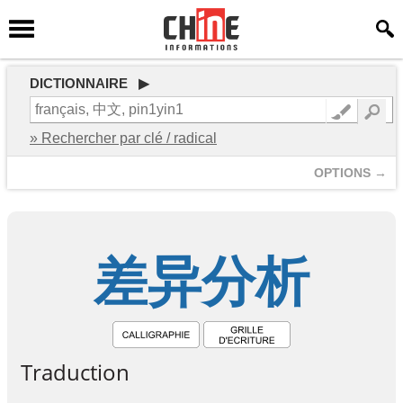
DICTIONNAIRE ▶
» Rechercher par clé / radical
OPTIONS →
差
异
分
析
Traduction