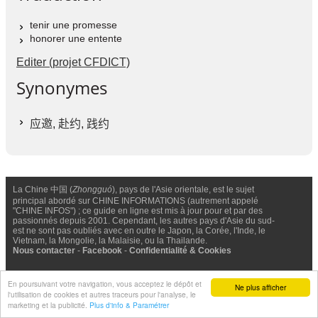
tenir une promesse
honorer une entente
Editer (projet CFDICT)
Synonymes
应邀
,
赴约
,
践约
La Chine 中国 (
Zhongguó
), pays de l'Asie orientale, est le sujet
principal abordé sur CHINE INFORMATIONS (autrement appelé
"CHINE INFOS") ; ce guide en ligne est mis à jour pour et par des
passionnés depuis 2001. Cependant, les autres pays d'Asie du sud-
est ne sont pas oubliés avec en outre le Japon, la Corée, l'Inde, le
Vietnam, la Mongolie, la Malaisie, ou la Thailande.
Nous contacter
-
Facebook
-
Confidentialité & Cookies
© Chine Informations, 2026 - Tous droits réservés (depuis 2001)
En poursuivant votre navigation, vous acceptez le dépôt et
Ne plus afficher
l'utilisation de cookies et autres traceurs pour l'analyse, le
marketing et la publicité.
Plus d'info & Paramétrer