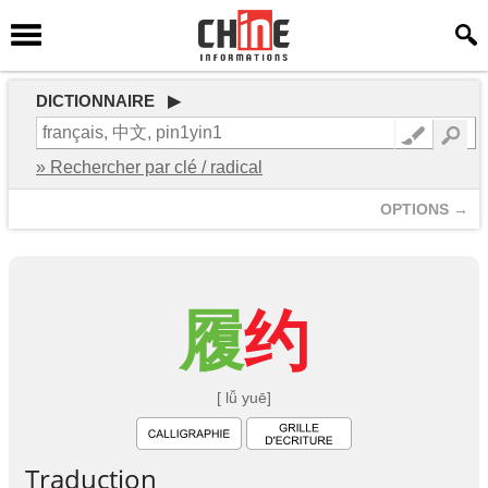
DICTIONNAIRE ▶
» Rechercher par clé / radical
OPTIONS →
履
约
[ lǚ yuē]
Traduction