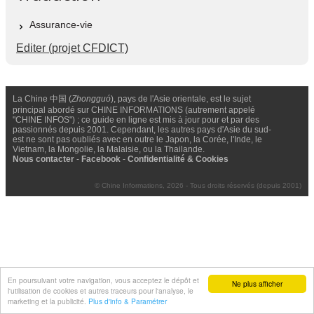
Assurance-vie
Editer (projet CFDICT)
La Chine 中国 (
Zhongguó
), pays de l'Asie orientale, est le sujet
principal abordé sur CHINE INFORMATIONS (autrement appelé
"CHINE INFOS") ; ce guide en ligne est mis à jour pour et par des
passionnés depuis 2001. Cependant, les autres pays d'Asie du sud-
est ne sont pas oubliés avec en outre le Japon, la Corée, l'Inde, le
Vietnam, la Mongolie, la Malaisie, ou la Thailande.
Nous contacter
-
Facebook
-
Confidentialité & Cookies
© Chine Informations, 2026 - Tous droits réservés (depuis 2001)
En poursuivant votre navigation, vous acceptez le dépôt et
Ne plus afficher
l'utilisation de cookies et autres traceurs pour l'analyse, le
marketing et la publicité.
Plus d'info & Paramétrer