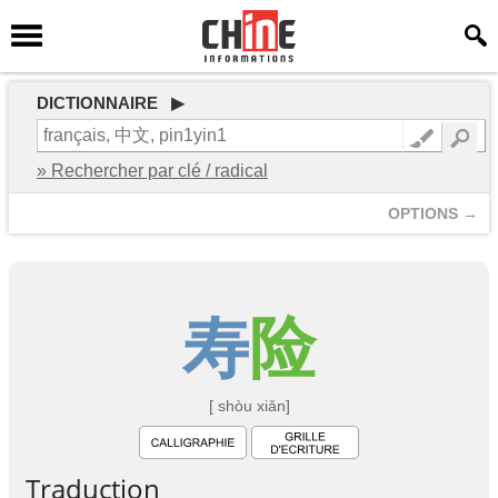
DICTIONNAIRE ▶
» Rechercher par clé / radical
OPTIONS →
寿
险
[ shòu xiǎn]
Traduction