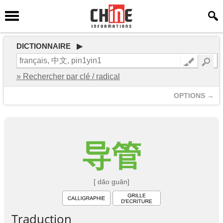
DICTIONNAIRE ▶
» Rechercher par clé / radical
OPTIONS →
导
管
[ dǎo guǎn]
Traduction