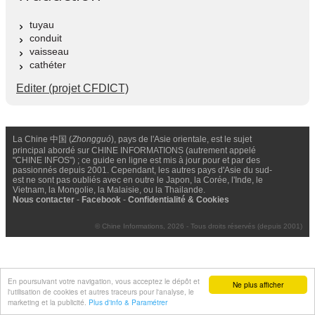
tuyau
conduit
vaisseau
cathéter
Editer (projet CFDICT)
La Chine 中国 (
Zhongguó
), pays de l'Asie orientale, est le sujet
principal abordé sur CHINE INFORMATIONS (autrement appelé
"CHINE INFOS") ; ce guide en ligne est mis à jour pour et par des
passionnés depuis 2001. Cependant, les autres pays d'Asie du sud-
est ne sont pas oubliés avec en outre le Japon, la Corée, l'Inde, le
Vietnam, la Mongolie, la Malaisie, ou la Thailande.
Nous contacter
-
Facebook
-
Confidentialité & Cookies
© Chine Informations, 2026 - Tous droits réservés (depuis 2001)
En poursuivant votre navigation, vous acceptez le dépôt et
Ne plus afficher
l'utilisation de cookies et autres traceurs pour l'analyse, le
marketing et la publicité.
Plus d'info & Paramétrer