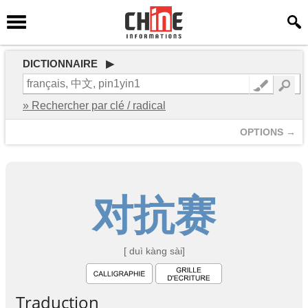
DICTIONNAIRE ▶
» Rechercher par clé / radical
OPTIONS →
对
抗
赛
[ duì kàng sài]
Traduction