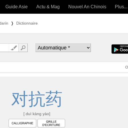
Guide Asie
Actu & Mag
Nouvel An Chinois
Plus...
Magazine
Forum (
darin
❭
Dictionnaire
Articles intemporels
 OUTILS) »
O
对
抗
药
[ duì kàng yào]