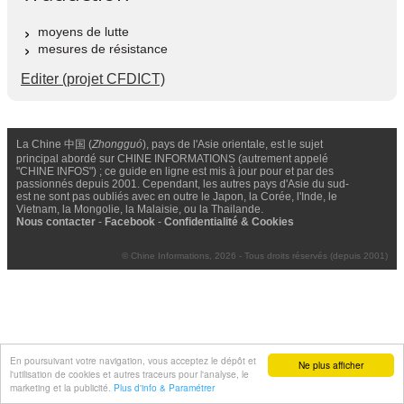
moyens de lutte
mesures de résistance
Editer (projet CFDICT)
La Chine 中国 (
Zhongguó
), pays de l'Asie orientale, est le sujet
principal abordé sur CHINE INFORMATIONS (autrement appelé
"CHINE INFOS") ; ce guide en ligne est mis à jour pour et par des
passionnés depuis 2001. Cependant, les autres pays d'Asie du sud-
est ne sont pas oubliés avec en outre le Japon, la Corée, l'Inde, le
Vietnam, la Mongolie, la Malaisie, ou la Thailande.
Nous contacter
-
Facebook
-
Confidentialité & Cookies
© Chine Informations, 2026 - Tous droits réservés (depuis 2001)
En poursuivant votre navigation, vous acceptez le dépôt et
Ne plus afficher
l'utilisation de cookies et autres traceurs pour l'analyse, le
marketing et la publicité.
Plus d'info & Paramétrer