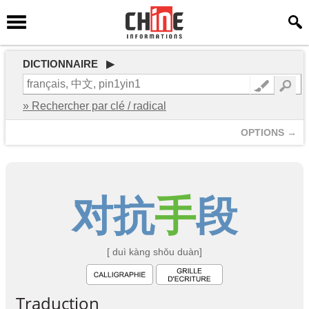
DICTIONNAIRE ▶
» Rechercher par clé / radical
OPTIONS →
对
抗
手
段
[ duì kàng shǒu duàn]
Traduction