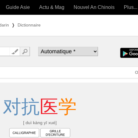
Guide Asie
Actu & Mag
Nouvel An Chinois
Plus...
Magazine
Forum (
darin
❭
Dictionnaire
Articles intemporels
 OUTILS) »
O
对
抗
医
学
[ duì kàng yī xué]