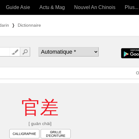
Guide Asie
Actu & Mag
Nouvel An Chinois
Plus...
Magazine
Forum (
darin
❭
Dictionnaire
Articles intemporels
 OUTILS) »
O
官
差
[ guān chāi]