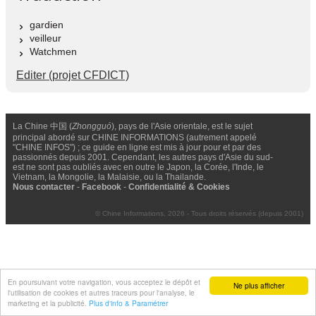
gardien
veilleur
Watchmen
Editer (projet CFDICT)
La Chine 中国 (
Zhongguó
), pays de l'Asie orientale, est le sujet
principal abordé sur CHINE INFORMATIONS (autrement appelé
"CHINE INFOS") ; ce guide en ligne est mis à jour pour et par des
passionnés depuis 2001. Cependant, les autres pays d'Asie du sud-
est ne sont pas oubliés avec en outre le Japon, la Corée, l'Inde, le
Vietnam, la Mongolie, la Malaisie, ou la Thailande.
Nous contacter
-
Facebook
-
Confidentialité & Cookies
© Chine Informations, 2026 - Tous droits réservés (depuis 2001)
En poursuivant votre navigation, vous acceptez le dépôt et
Ne plus afficher
l'utilisation de cookies et autres traceurs pour l'analyse, le
marketing et la publicité.
Plus d'info & Paramétrer