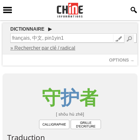
DICTIONNAIRE ▶
» Rechercher par clé / radical
OPTIONS →
守
护
者
[ shǒu hù zhě]
Traduction