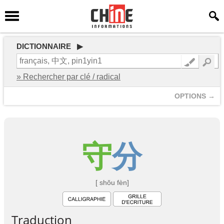
DICTIONNAIRE ▶
» Rechercher par clé / radical
OPTIONS →
守
分
[ shǒu fèn]
Traduction