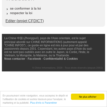
se conformer à la loi
respecter la loi
Editer (projet CFDICT)
La Chine 中国 (
Zhongguó
), pays de l'Asie orientale, est le sujet
principal abordé sur CHINE INFORMATIONS (autrement appelé
"CHINE INFOS") ; ce guide en ligne est mis à jour pour et par des
passionnés depuis 2001. Cependant, les autres pays d'Asie du sud-
est ne sont pas oubliés avec en outre le Japon, la Corée, l'Inde, le
Vietnam, la Mongolie, la Malaisie, ou la Thailande.
Nous contacter
-
Facebook
-
Confidentialité & Cookies
© Chine Informations, 2026 - Tous droits réservés (depuis 2001)
En poursuivant votre navigation, vous acceptez le dépôt et
Ne plus afficher
l'utilisation de cookies et autres traceurs pour l'analyse, le
marketing et la publicité.
Plus d'info & Paramétrer