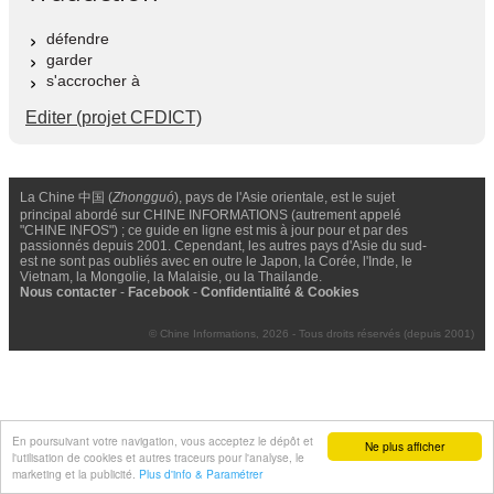
défendre
garder
s'accrocher à
Editer (projet CFDICT)
La Chine 中国 (
Zhongguó
), pays de l'Asie orientale, est le sujet
principal abordé sur CHINE INFORMATIONS (autrement appelé
"CHINE INFOS") ; ce guide en ligne est mis à jour pour et par des
passionnés depuis 2001. Cependant, les autres pays d'Asie du sud-
est ne sont pas oubliés avec en outre le Japon, la Corée, l'Inde, le
Vietnam, la Mongolie, la Malaisie, ou la Thailande.
Nous contacter
-
Facebook
-
Confidentialité & Cookies
© Chine Informations, 2026 - Tous droits réservés (depuis 2001)
En poursuivant votre navigation, vous acceptez le dépôt et
Ne plus afficher
l'utilisation de cookies et autres traceurs pour l'analyse, le
marketing et la publicité.
Plus d'info & Paramétrer