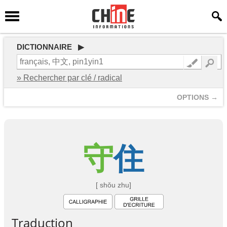
DICTIONNAIRE ▶
» Rechercher par clé / radical
OPTIONS →
守
住
[ shǒu zhu]
Traduction