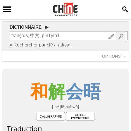
DICTIONNAIRE ▶
» Rechercher par clé / radical
OPTIONS →
和
解
会
晤
[ hé jiě huì wù]
Traduction