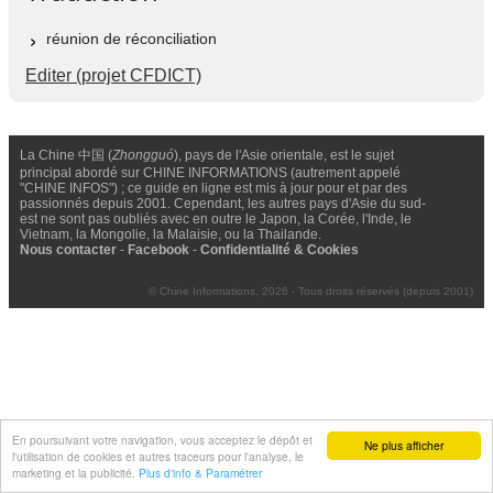
réunion de réconciliation
Editer (projet CFDICT)
La Chine 中国 (
Zhongguó
), pays de l'Asie orientale, est le sujet
principal abordé sur CHINE INFORMATIONS (autrement appelé
"CHINE INFOS") ; ce guide en ligne est mis à jour pour et par des
passionnés depuis 2001. Cependant, les autres pays d'Asie du sud-
est ne sont pas oubliés avec en outre le Japon, la Corée, l'Inde, le
Vietnam, la Mongolie, la Malaisie, ou la Thailande.
Nous contacter
-
Facebook
-
Confidentialité & Cookies
© Chine Informations, 2026 - Tous droits réservés (depuis 2001)
En poursuivant votre navigation, vous acceptez le dépôt et
Ne plus afficher
l'utilisation de cookies et autres traceurs pour l'analyse, le
marketing et la publicité.
Plus d'info & Paramétrer