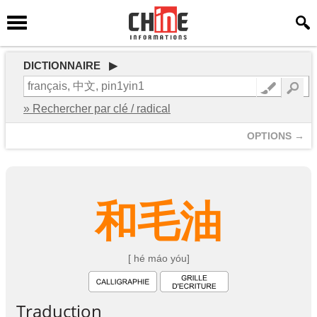
DICTIONNAIRE ▶
» Rechercher par clé / radical
OPTIONS →
和
毛
油
[ hé máo yóu]
Traduction