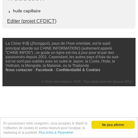
huile capillaire
Editer (projet CFDICT)
La Chine 中国 (
Zhongguó
), pays de l'Asie orientale, est le sujet
principal abordé sur CHINE INFORMATIONS (autrement appelé
"CHINE INFOS") ; ce guide en ligne est mis à jour pour et par des
passionnés depuis 2001. Cependant, les autres pays d'Asie du sud-
est ne sont pas oubliés avec en outre le Japon, la Corée, l'Inde, le
Vietnam, la Mongolie, la Malaisie, ou la Thailande.
Nous contacter
-
Facebook
-
Confidentialité & Cookies
© Chine Informations, 2026 - Tous droits réservés (depuis 2001)
En poursuivant votre navigation, vous acceptez le dépôt et
Ne plus afficher
l'utilisation de cookies et autres traceurs pour l'analyse, le
marketing et la publicité.
Plus d'info & Paramétrer