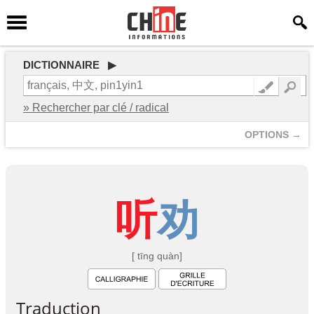
DICTIONNAIRE ▶
» Rechercher par clé / radical
OPTIONS →
听
劝
[ tīng quàn]
Traduction