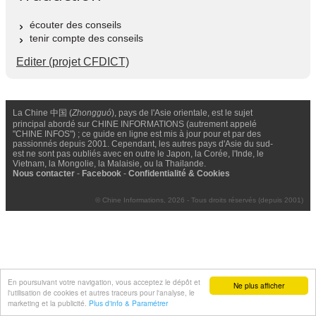
écouter des conseils
tenir compte des conseils
Editer (projet CFDICT)
La Chine 中国 (
Zhongguó
), pays de l'Asie orientale, est le sujet
principal abordé sur CHINE INFORMATIONS (autrement appelé
"CHINE INFOS") ; ce guide en ligne est mis à jour pour et par des
passionnés depuis 2001. Cependant, les autres pays d'Asie du sud-
est ne sont pas oubliés avec en outre le Japon, la Corée, l'Inde, le
Vietnam, la Mongolie, la Malaisie, ou la Thailande.
Nous contacter
-
Facebook
-
Confidentialité & Cookies
© Chine Informations, 2026 - Tous droits réservés (depuis 2001)
En poursuivant votre navigation, vous acceptez le dépôt et
Ne plus afficher
l'utilisation de cookies et autres traceurs pour l'analyse, le
marketing et la publicité.
Plus d'info & Paramétrer