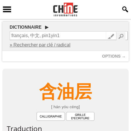
DICTIONNAIRE ▶
» Rechercher par clé / radical
OPTIONS →
含
油
层
[ hán yóu céng]
Traduction