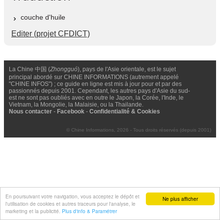
couche d'huile
Editer (projet CFDICT)
La Chine 中国 (
Zhongguó
), pays de l'Asie orientale, est le sujet
principal abordé sur CHINE INFORMATIONS (autrement appelé
"CHINE INFOS") ; ce guide en ligne est mis à jour pour et par des
passionnés depuis 2001. Cependant, les autres pays d'Asie du sud-
est ne sont pas oubliés avec en outre le Japon, la Corée, l'Inde, le
Vietnam, la Mongolie, la Malaisie, ou la Thailande.
Nous contacter
-
Facebook
-
Confidentialité & Cookies
© Chine Informations, 2026 - Tous droits réservés (depuis 2001)
En poursuivant votre navigation, vous acceptez le dépôt et
Ne plus afficher
l'utilisation de cookies et autres traceurs pour l'analyse, le
marketing et la publicité.
Plus d'info & Paramétrer