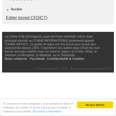
flexible
Editer (projet CFDICT)
La Chine 中国 (
Zhongguó
), pays de l'Asie orientale, est le sujet
principal abordé sur CHINE INFORMATIONS (autrement appelé
"CHINE INFOS") ; ce guide en ligne est mis à jour pour et par des
passionnés depuis 2001. Cependant, les autres pays d'Asie du sud-
est ne sont pas oubliés avec en outre le Japon, la Corée, l'Inde, le
Vietnam, la Mongolie, la Malaisie, ou la Thailande.
Nous contacter
-
Facebook
-
Confidentialité & Cookies
© Chine Informations, 2026 - Tous droits réservés (depuis 2001)
En poursuivant votre navigation, vous acceptez le dépôt et
Ne plus afficher
l'utilisation de cookies et autres traceurs pour l'analyse, le
marketing et la publicité.
Plus d'info & Paramétrer