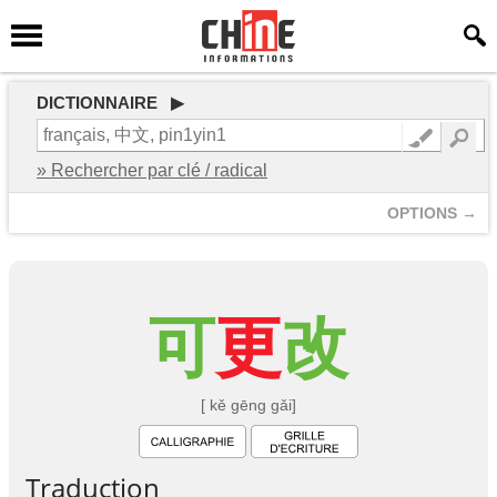
DICTIONNAIRE ▶
» Rechercher par clé / radical
OPTIONS →
可
更
改
[ kě gēng gǎi]
Traduction