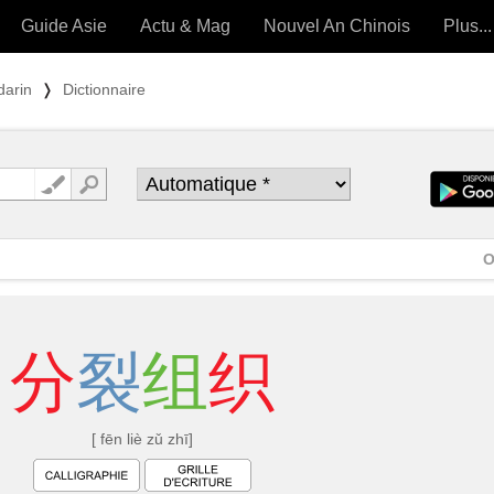
Guide Asie
Actu & Mag
Nouvel An Chinois
Plus...
Magazine
Forum (
darin
❭
Dictionnaire
Articles intemporels
 OUTILS) »
O
分
裂
组
织
[ fēn liè zǔ zhī]