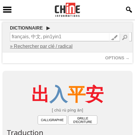
DICTIONNAIRE ▶
» Rechercher par clé / radical
OPTIONS →
出
入
平
安
[ chū rù píng ān]
Traduction