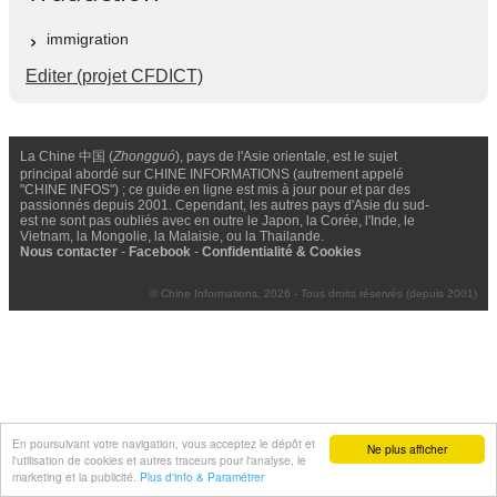
immigration
Editer (projet CFDICT)
La Chine 中国 (
Zhongguó
), pays de l'Asie orientale, est le sujet
principal abordé sur CHINE INFORMATIONS (autrement appelé
"CHINE INFOS") ; ce guide en ligne est mis à jour pour et par des
passionnés depuis 2001. Cependant, les autres pays d'Asie du sud-
est ne sont pas oubliés avec en outre le Japon, la Corée, l'Inde, le
Vietnam, la Mongolie, la Malaisie, ou la Thailande.
Nous contacter
-
Facebook
-
Confidentialité & Cookies
© Chine Informations, 2026 - Tous droits réservés (depuis 2001)
En poursuivant votre navigation, vous acceptez le dépôt et
Ne plus afficher
l'utilisation de cookies et autres traceurs pour l'analyse, le
marketing et la publicité.
Plus d'info & Paramétrer