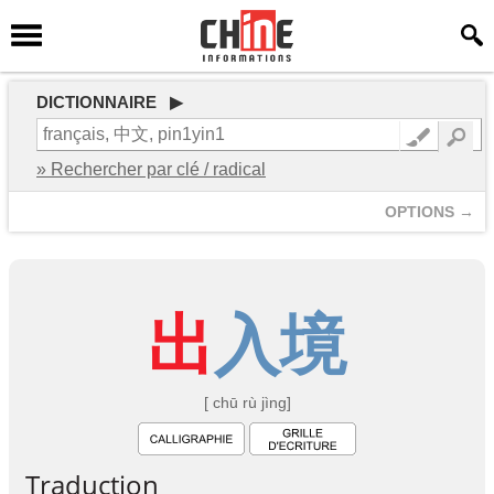
DICTIONNAIRE ▶
» Rechercher par clé / radical
OPTIONS →
出
入
境
[ chū rù jìng]
Traduction