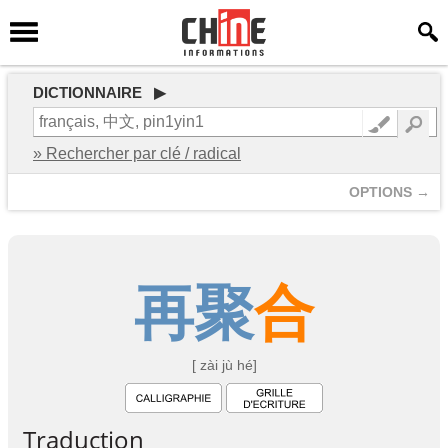
DICTIONNAIRE ▶
» Rechercher par clé / radical
OPTIONS →
再
聚
合
[ zài jù hé]
Traduction