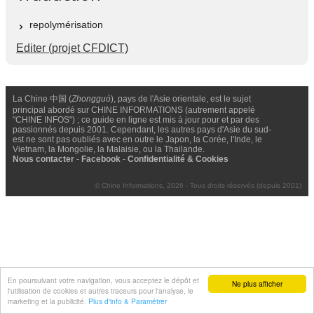
repolymérisation
Editer (projet CFDICT)
La Chine 中国 (
Zhongguó
), pays de l'Asie orientale, est le sujet
principal abordé sur CHINE INFORMATIONS (autrement appelé
"CHINE INFOS") ; ce guide en ligne est mis à jour pour et par des
passionnés depuis 2001. Cependant, les autres pays d'Asie du sud-
est ne sont pas oubliés avec en outre le Japon, la Corée, l'Inde, le
Vietnam, la Mongolie, la Malaisie, ou la Thailande.
Nous contacter
-
Facebook
-
Confidentialité & Cookies
© Chine Informations, 2026 - Tous droits réservés (depuis 2001)
En poursuivant votre navigation, vous acceptez le dépôt et
Ne plus afficher
l'utilisation de cookies et autres traceurs pour l'analyse, le
marketing et la publicité.
Plus d'info & Paramétrer