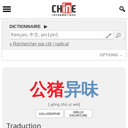
DICTIONNAIRE ▶
» Rechercher par clé / radical
OPTIONS →
公
猪
异
味
[ gōng zhū yì wèi]
Traduction