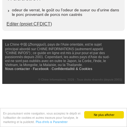
odeur de verrat, le goût ou l'odeur de sueur ou d'urine dans
le porc provenant de porcs non castrés
Editer (projet CFDICT)
La Chine 中国 (
Zhongguó
), pays de l'Asie orientale, est le sujet
principal abordé sur CHINE INFORMATIONS (autrement appelé
"CHINE INFOS") ; ce guide en ligne est mis à jour pour et par des
passionnés depuis 2001. Cependant, les autres pays d'Asie du sud-
est ne sont pas oubliés avec en outre le Japon, la Corée, l'Inde, le
Vietnam, la Mongolie, la Malaisie, ou la Thailande.
Nous contacter
-
Facebook
-
Confidentialité & Cookies
© Chine Informations, 2026 - Tous droits réservés (depuis 2001)
En poursuivant votre navigation, vous acceptez le dépôt et
Ne plus afficher
l'utilisation de cookies et autres traceurs pour l'analyse, le
marketing et la publicité.
Plus d'info & Paramétrer