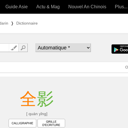
Guide Asie
Actu & Mag
Nouvel An Chinois
Plus...
Magazine
Forum (
darin
❭
Dictionnaire
Articles intemporels
 OUTILS) »
O
全
影
[ quán yǐng]