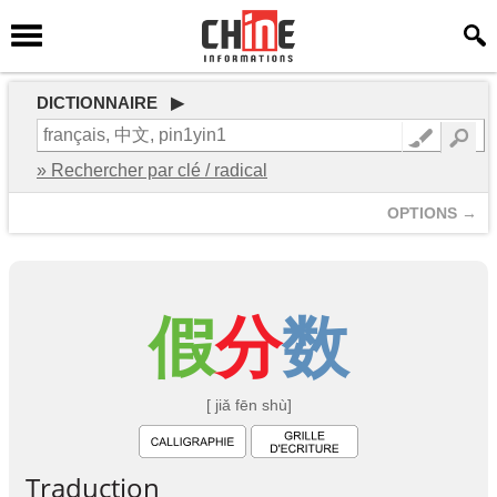
DICTIONNAIRE ▶
» Rechercher par clé / radical
OPTIONS →
假
分
数
[ jiǎ fēn shù]
Traduction