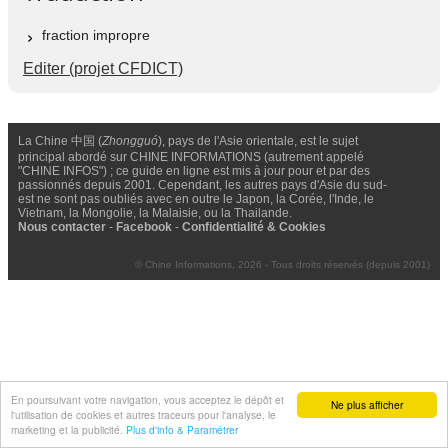
fraction impropre
Editer (projet CFDICT)
La Chine 中国 (
Zhongguó
), pays de l'Asie orientale, est le sujet
principal abordé sur CHINE INFORMATIONS (autrement appelé
"CHINE INFOS") ; ce guide en ligne est mis à jour pour et par des
passionnés depuis 2001. Cependant, les autres pays d'Asie du sud-
est ne sont pas oubliés avec en outre le Japon, la Corée, l'Inde, le
Vietnam, la Mongolie, la Malaisie, ou la Thailande.
Nous contacter
-
Facebook
-
Confidentialité & Cookies
© Chine Informations, 2026 - Tous droits réservés (depuis 2001)
En poursuivant votre navigation, vous acceptez le dépôt et
Ne plus afficher
l'utilisation de cookies et autres traceurs pour l'analyse, le
marketing et la publicité.
Plus d'info & Paramétrer