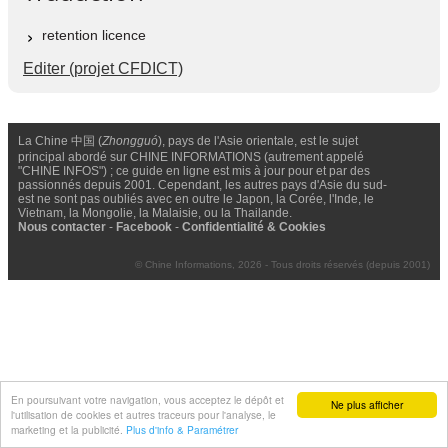
retention licence
Editer (projet CFDICT)
La Chine 中国 (
Zhongguó
), pays de l'Asie orientale, est le sujet
principal abordé sur CHINE INFORMATIONS (autrement appelé
"CHINE INFOS") ; ce guide en ligne est mis à jour pour et par des
passionnés depuis 2001. Cependant, les autres pays d'Asie du sud-
est ne sont pas oubliés avec en outre le Japon, la Corée, l'Inde, le
Vietnam, la Mongolie, la Malaisie, ou la Thailande.
Nous contacter
-
Facebook
-
Confidentialité & Cookies
© Chine Informations, 2026 - Tous droits réservés (depuis 2001)
En poursuivant votre navigation, vous acceptez le dépôt et
Ne plus afficher
l'utilisation de cookies et autres traceurs pour l'analyse, le
marketing et la publicité.
Plus d'info & Paramétrer