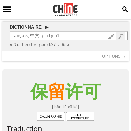
DICTIONNAIRE ▶
» Rechercher par clé / radical
OPTIONS →
保
留
许
可
[ bǎo liú xǔ kě]
Traduction