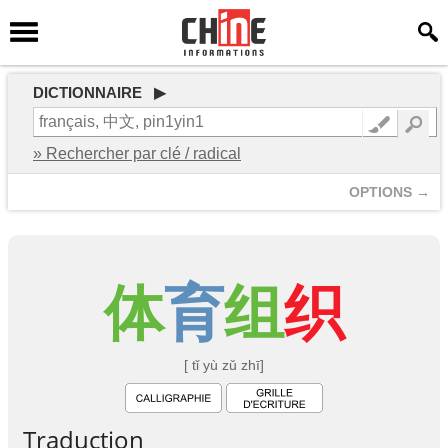
DICTIONNAIRE ▶
» Rechercher par clé / radical
OPTIONS →
体
育
组
织
[ tǐ yù zǔ zhī]
Traduction