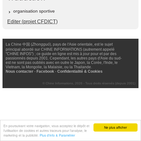
organisation sportive
Editer (projet CFDICT)
La Chine 中国 (
Zhongguó
), pays de l'Asie orientale, est le sujet
principal abordé sur CHINE INFORMATIONS (autrement appelé
"CHINE INFOS") ; ce guide en ligne est mis à jour pour et par des
passionnés depuis 2001. Cependant, les autres pays d'Asie du sud-
est ne sont pas oubliés avec en outre le Japon, la Corée, l'Inde, le
Vietnam, la Mongolie, la Malaisie, ou la Thailande.
Nous contacter
-
Facebook
-
Confidentialité & Cookies
© Chine Informations, 2026 - Tous droits réservés (depuis 2001)
En poursuivant votre navigation, vous acceptez le dépôt et
Ne plus afficher
l'utilisation de cookies et autres traceurs pour l'analyse, le
marketing et la publicité.
Plus d'info & Paramétrer