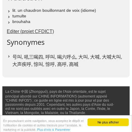
lit. un chaudron bouillonnant de voix (idiome)
tumulte
brouhaha
Editer (projet CFDICT)
Synonymes
号叫
, 吼三喝四,
呼叫
, 喝六呼么,
大叫
,
大喊
,
大喊大叫
,
大声疾呼
,
惊叫
,
惊呼
,
高呼
,
高喊
La Chine 中国 (
Zhongguó
), pays de l'Asie orientale, est le sujet
principal abordé sur CHINE INFORMATIONS (autrement appelé
"CHINE INFOS") ; ce guide en ligne est mis à jour pour et par des
passionnés depuis 2001. Cependant, les autres pays d'Asie du sud-
est ne sont pas oubliés avec en outre le Japon, la Corée, l'Inde, le
Vietnam, la Mongolie, la Malaisie, ou la Thailande.
Nous contacter
-
Facebook
-
Confidentialité & Cookies
En poursuivant votre navigation, vous acceptez le dépôt et
Ne plus afficher
l'utilisation de cookies et autres traceurs pour l'analyse, le
© Chine Informations, 2026 - Tous droits réservés (depuis 2001)
marketing et la publicité.
Plus d'info & Paramétrer