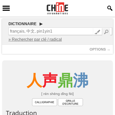
DICTIONNAIRE ▶
» Rechercher par clé / radical
OPTIONS →
人
声
鼎
沸
[ rén shēng dǐng fèi]
Traduction