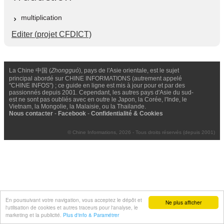
multiplication
Editer (projet CFDICT)
La Chine 中国 (
Zhongguó
), pays de l'Asie orientale, est le sujet
principal abordé sur CHINE INFORMATIONS (autrement appelé
"CHINE INFOS") ; ce guide en ligne est mis à jour pour et par des
passionnés depuis 2001. Cependant, les autres pays d'Asie du sud-
est ne sont pas oubliés avec en outre le Japon, la Corée, l'Inde, le
Vietnam, la Mongolie, la Malaisie, ou la Thailande.
Nous contacter
-
Facebook
-
Confidentialité & Cookies
© Chine Informations, 2026 - Tous droits réservés (depuis 2001)
En poursuivant votre navigation, vous acceptez le dépôt et
Ne plus afficher
l'utilisation de cookies et autres traceurs pour l'analyse, le
marketing et la publicité.
Plus d'info & Paramétrer