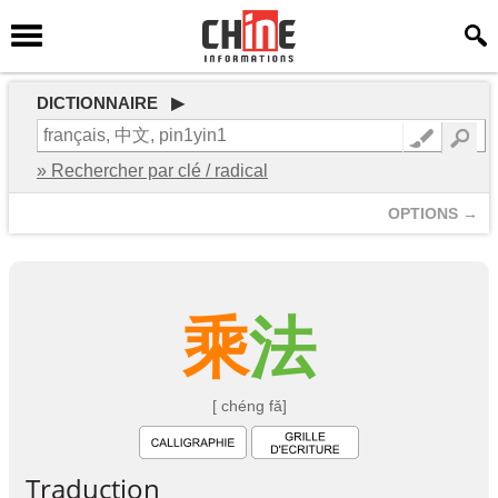
DICTIONNAIRE ▶
» Rechercher par clé / radical
OPTIONS →
乘
法
[ chéng fǎ]
Traduction