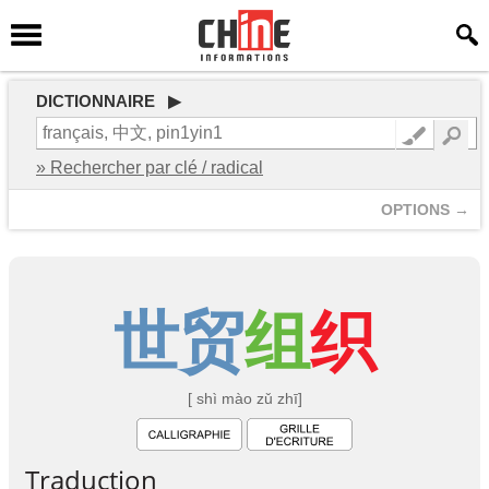
DICTIONNAIRE ▶
» Rechercher par clé / radical
OPTIONS →
世
贸
组
织
[ shì mào zǔ zhī]
Traduction