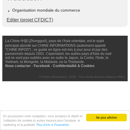
Organisation mondiale du commerce
Editer (projet CFDICT)
La Chine 中国 (
Zhongguó
), pays de l'Asie orientale, est le sujet
principal abordé sur CHINE INFORMATIONS (autrement appelé
"CHINE INFOS") ; ce guide en ligne est mis à jour pour et par des
passionnés depuis 2001. Cependant, les autres pays d'Asie du sud-
est ne sont pas oubliés avec en outre le Japon, la Corée, l'Inde, le
Vietnam, la Mongolie, la Malaisie, ou la Thailande.
Nous contacter
-
Facebook
-
Confidentialité & Cookies
© Chine Informations, 2026 - Tous droits réservés (depuis 2001)
En poursuivant votre navigation, vous acceptez le dépôt et
Ne plus afficher
l'utilisation de cookies et autres traceurs pour l'analyse, le
marketing et la publicité.
Plus d'info & Paramétrer